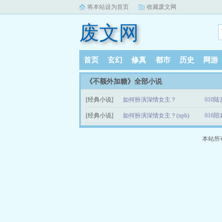
将本站设为首页
收藏废文网
废文网
首页
玄幻
修真
都市
历史
网游
《不额外加糖》全部小说
[经典小说]
如何扮演深情女主？
010
[经典小说]
如何扮演深情女主？(nph)
016
本站所