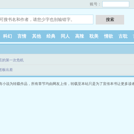
账号：
科幻
言情
其他
经典
同人
高辣
耽美
情欲
古耽
陆言的第一次危机
陪老板出差
有小说为转载作品，所有章节均由网友上传，转载至本站只是为了宣传本书让更多读