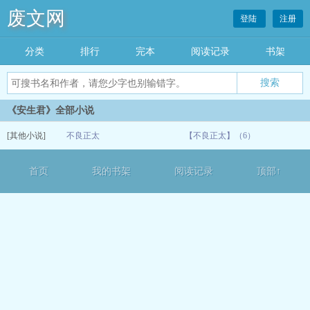
废文网
登陆
注册
分类
排行
完本
阅读记录
书架
《安生君》全部小说
[其他小说]
不良正太
【不良正太】（6）
07-06
首页
我的书架
阅读记录
顶部↑