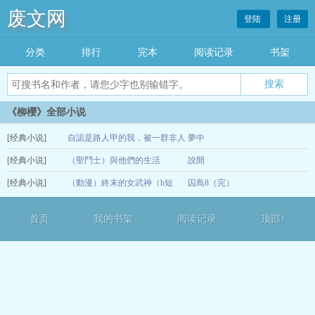
废文网
登陆
注册
分类
排行
完本
阅读记录
书架
《柳櫻》全部小说
[经典小说]
自認是路人甲的我，被一群非人
夢中
[经典小说]
帥哥盯上了
（聖鬥士）與他們的生活
說開
12-15
[经典小说]
（動漫）終末的女武神（h短
囚鳥8（完）
12-13
文）
12-13
首页
我的书架
阅读记录
顶部↑