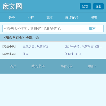
废文网
登陆
注册
分类
排行
完本
阅读记录
书架
《澹台八百金》全部小说
[其他小说]
巨屌妖僧，玩转后宫
【巨diao妖僧，玩转后宫（重置版）】（3-4）
[其他小说]
仙宋
【仙宋】（1-4）
07-08
06-13
首页
我的书架
阅读记录
顶部↑