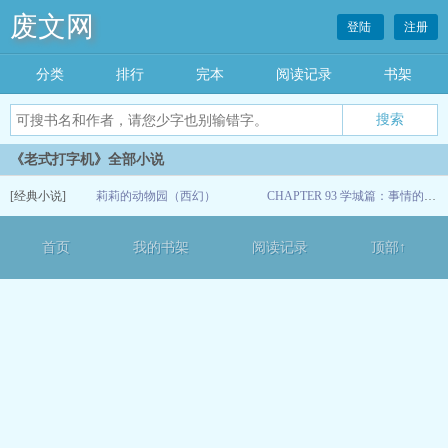
废文网
登陆
注册
分类
排行
完本
阅读记录
书架
《老式打字机》全部小说
[经典小说]
莉莉的动物园（西幻）
CHAPTER 93 学城篇：事情的发展总是出人预料又一波三折
12-13
首页
我的书架
阅读记录
顶部↑