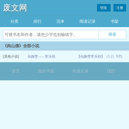
废文网
登陆
注册
分类
排行
完本
阅读记录
书架
《肉山佛》全部小说
[其他小说]
仙姝堕——常乐劫
【仙姝堕常乐劫】（1-2）NTL
07-07
首页
我的书架
阅读记录
顶部↑