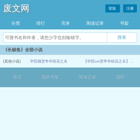
废文网
登陆
注册
分类
排行
完本
阅读记录
书架
《长鲸鱼》全部小说
[其他小说]
学院骚货争夺校花之名
【学院sao货争夺校花之名】（1-6）
07-07
首页
我的书架
阅读记录
顶部↑