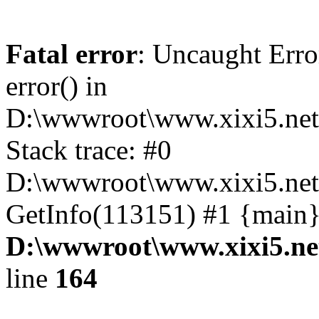
Fatal error
: Uncaught Erro
error() in
D:\wwwroot\www.xixi5.net
Stack trace: #0
D:\wwwroot\www.xixi5.net\
GetInfo(113151) #1 {main}
D:\wwwroot\www.xixi5.ne
line
164