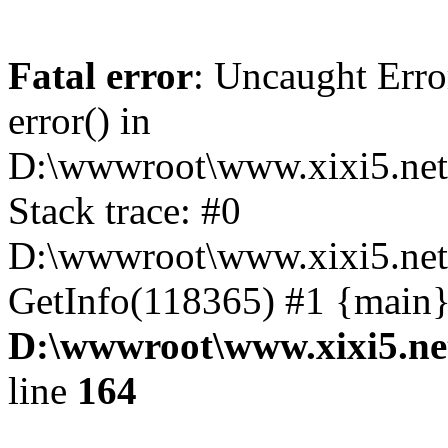
Fatal error
: Uncaught Erro
error() in
D:\wwwroot\www.xixi5.net
Stack trace: #0
D:\wwwroot\www.xixi5.net\
GetInfo(118365) #1 {main}
D:\wwwroot\www.xixi5.ne
line
164