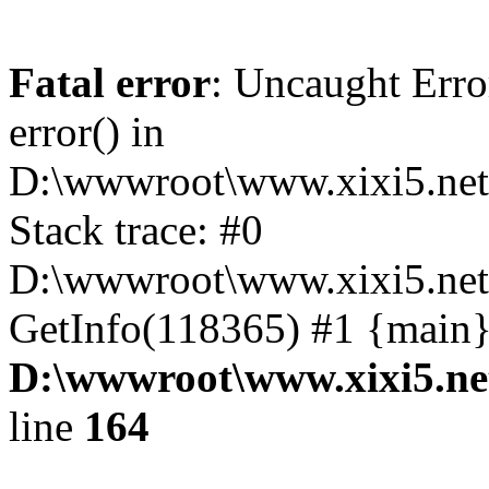
Fatal error
: Uncaught Erro
error() in
D:\wwwroot\www.xixi5.net
Stack trace: #0
D:\wwwroot\www.xixi5.net\
GetInfo(118365) #1 {main}
D:\wwwroot\www.xixi5.ne
line
164