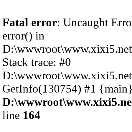
Fatal error
: Uncaught Erro
error() in
D:\wwwroot\www.xixi5.net
Stack trace: #0
D:\wwwroot\www.xixi5.net\
GetInfo(130754) #1 {main}
D:\wwwroot\www.xixi5.ne
line
164