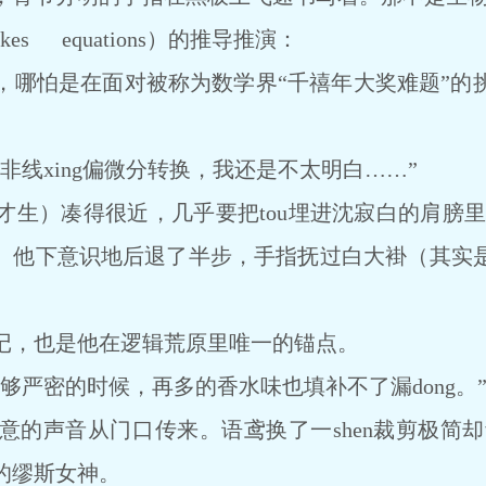
okes equations）的推导推演：
怕是在面对被称为数学界“千禧年大奖难题”的
。
线xing偏微分转换，我还是不太明白……”
凑得很近，几乎要把tou埋进沈寂白的肩膀里。她s
。他下意识地后退了半步，手指抚过白大褂（其实
，也是他在逻辑荒原里唯一的锚点。
严密的时候，再多的香水味也填补不了漏dong。
声音从门口传来。语鸢换了一shen裁剪极简却贵
的缪斯女神。