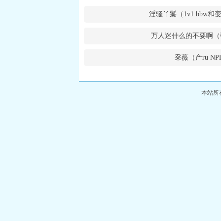
淫骚丫鬟（1v1 bbw
万人迷什么的不要啊（
采薇（产ru NP
本站所