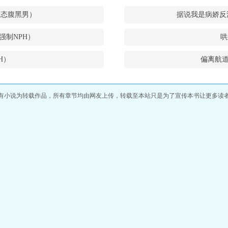
和变态腹黑男）
据说我是病娇反
强制NPH）
哄
H）
偏离航道
有小说为转载作品，所有章节均由网友上传，转载至本站只是为了宣传本书让更多读