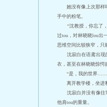
她没有像上次那样咄咄
手中的粉笔。
“沈教授，你忘了，我
过tou，对林晓晓lo
思维空间比较狭窄，只
沈寂白在语鸢出现的刹
衣，甚至在林晓晓惊愕
“是，我的世界……确
离开教学楼，坐进私
沈寂白并没有像往常
他肩tou的重量。