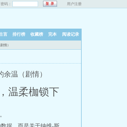
密码：
用户注册
古言
排行榜
收藏榜
完本
阅读记录
（剧情）
夜间模式
的余温（剧情）
理，温柔枷锁下
。
数据，而是关于纳维-斯