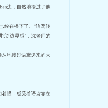
en边，自然地接过了他
已经在楼下了。”语鸢转
讲究‘边界感’，沈老师的
顺从地接过语鸢递来的大
着眼，感受着语鸢靠在