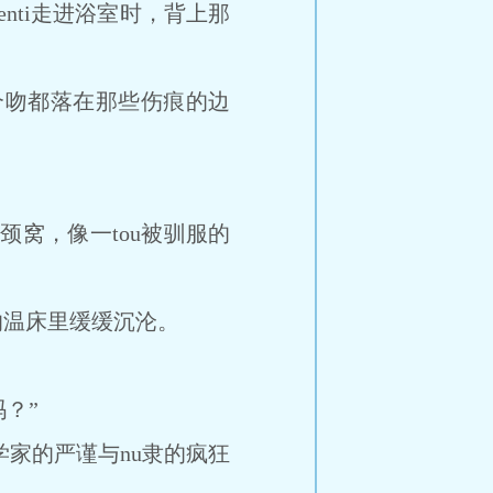
enti走进浴室时，背上那
一个吻都落在那些伤痕的边
窝，像一tou被驯服的
温床里缓缓沉沦。
？”
学家的严谨与nu隶的疯狂