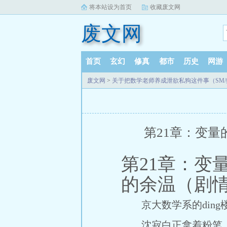
将本站设为首页
收藏废文网
废文网
首页
玄幻
修真
都市
历史
网游
废文网
>
关于把数学老师养成泄欲私狗这件事（SM/师
第21章：变
第21章：变
的余温（剧
京大数学系的ding
沈寂白正拿着粉笔，骨