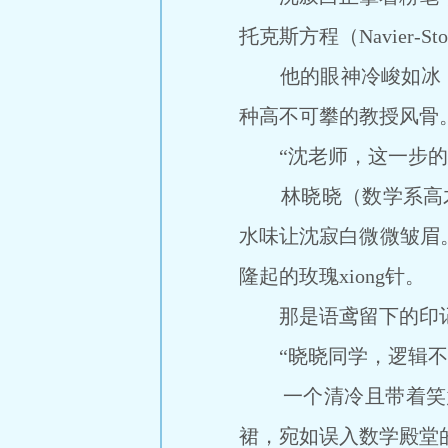
托克斯方程（Navier-St
他的眼神冷峻如冰，哪
种高不可攀的教授风骨
“沈老师，这一步的非
林晓晓（数学系高才生）
水味让沈寂白微微皱眉
隆起的玫瑰xiong针。
那是语鸢留下的印记
“晓晓同学，逻辑不够
一个清冷且带着笑意的
裙，宛如误入数学殿堂