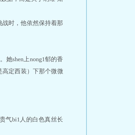
挑战时，他依然保持着那
hen上nong1郁的香
是高定西装）下那个微微
”
气bi1人的白色真丝长