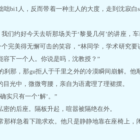
bi1人，反而带着一种主人的大度，走到沈寂白sh
们约好今天去听那场关于‘黎曼几何’的讲座，车
u出一个完美得无懈可击的笑容，“林同学，学术研究要
能容下一个人。你说是吗，沈教授？”
那，那gu拒人于千里之外的冷漠瞬间崩解。他
的目光中，微微弯腰，亲自为语鸢理了理裙摆。
实只有一个‘解’。”
密的后座。隔板升起，喧嚣被隔绝在外。
那样急着下跪求欢。他只是静静地靠在座椅上，闭