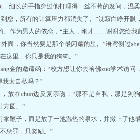
，细长的手指穿过他打理得一丝不苟的发间，温柔地
您，所有的计算压力都消失了。”沈寂白睁开眼
的、作为男人的依恋，“主人，刚才……谢谢您给我
，你当然要是那个最闪耀的星。”语鸢侧过shen
但在这里，你只是我的狗狗。”
ng金的邀请函：“校方想让你去哈佛zuo学术访问
得我太自私吗？”
在chun边反复亲吻：“那不是自私，那是狗
寸方圆。”
鞭子，而是放了一池温热的泉水，并撒上了他最喜欢
不惩罚，只奖励。”