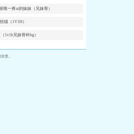
派唯一疼ai的妹妹（兄妹骨）
丝绒（1V1H）
（1v1h兄妹骨科bg）
者欣赏。