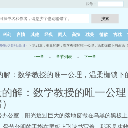
账号：
科幻
言情
其他
经典
同人
高辣
耽美
情欲
古耽
生/伪骨科/高 H）
> 第21章：变量的解：数学教授的唯一公理，温柔枷锁下的余温
上一章
←
章节列表
→
下一章
量的解：数学教授的唯一公理，温柔枷锁下
量的解：数学教授的唯一公
情）
楼办公室，阳光透过巨大的落地窗撒在乌黑的黑板上
节分明的手指在黑板上飞速书写着。那不是生物