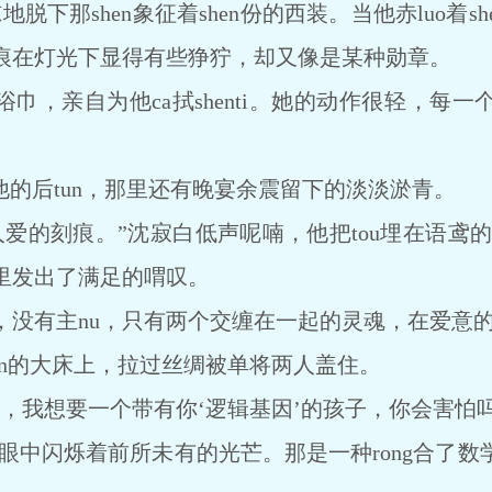
脱下那shen象征着shen份的西装。当他赤luo着sh
痕在灯光下显得有些狰狞，却又像是某种勋章。
巾，亲自为他ca拭shenti。她的动作很轻，每
的后tun，那里还有晚宴余震留下的淡淡淤青。
的刻痕。”沈寂白低声呢喃，他把tou埋在语鸢的颈
里发出了满足的喟叹。
有主nu，只有两个交缠在一起的灵魂，在爱意的
n的大床上，拉过丝绸被单将两人盖住。
我想要一个带有你‘逻辑基因’的孩子，你会害怕吗
中闪烁着前所未有的光芒。那是一种rong合了数