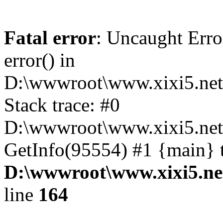
Fatal error
: Uncaught Erro
error() in
D:\wwwroot\www.xixi5.net
Stack trace: #0
D:\wwwroot\www.xixi5.net\
GetInfo(95554) #1 {main} 
D:\wwwroot\www.xixi5.ne
line
164