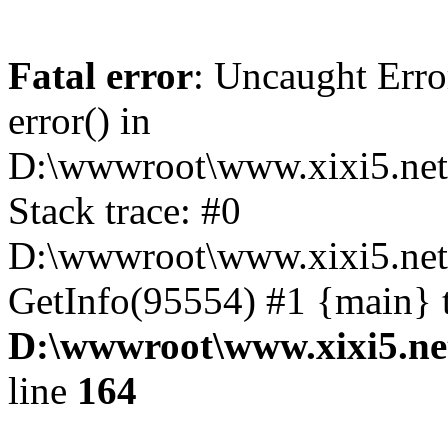
Fatal error
: Uncaught Erro
error() in
D:\wwwroot\www.xixi5.net
Stack trace: #0
D:\wwwroot\www.xixi5.net\
GetInfo(95554) #1 {main} 
D:\wwwroot\www.xixi5.ne
line
164