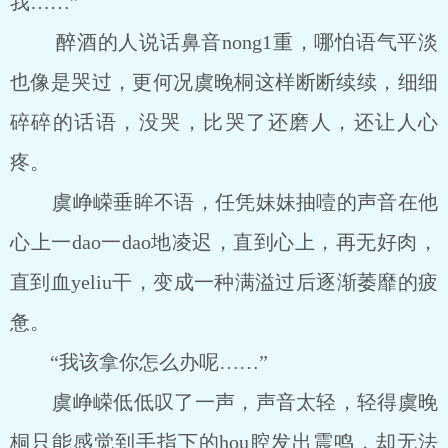
我……”
醉酒的人说话鼻音nong1重，哪怕语气平淡
也像是哭过，更何况虞晚桐这样断断续续，细细
碎碎的话语，没哭，比哭了还磨人，还让人心
疼。
虞峥嵘垂眸不语，任凭妹妹抽噎的声音在他
心上一dao一dao地凌迟，直到心上，再无好肉，
直到血yeliu干，变成一种满溢过后逐渐萎靡的疲
惫。
“我该拿你怎么办呢……”
虞峥嵘低低叹了一声，声音太轻，轻得虞晚
桐只能感觉到手指下的hou腔发出震鸣，却无法