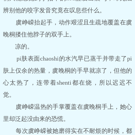
辨别他的咬字发音究竟在叹息些什么。
虞峥嵘抬起手，动作艰涩且生疏地覆盖在虞
晚桐搂住他脖子的双手上。
凉的。
pi肤表面chaoshi的水汽早已蒸干并带走了pi
肤上仅余的热量，虞晚桐的手早就凉了，但他的
心太热了，连带着shenti都在烧，所以迟迟不
觉。
虞峥嵘温热的手掌覆盖在虞晚桐手上，她心
里却泛起没由来的恐慌。
每次虞峥嵘被她磨得实在不耐烦的时候，都