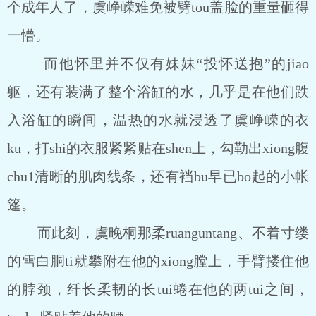
个成年人了，虞峥嵘难免被劈tou盖脸的重量砸得
一懵。
而他怀里并不仅有妹妹“投怀送抱”的jiao
躯，还有装满了整个浴缸的水，几乎是在他们跌
入浴缸的瞬间，温热的水就浸透了虞峥嵘的衣
ku，打shi的衣服紧紧贴在shen上，勾勒出xiong腹
chu1清晰的肌肉线条，还有裆bu早已bo起的小帐
篷。
而此刻，虞晚桐那柔ruanguntang、不着寸缕
的雪白胴ti就攀附在他的xiong膛上，手臂搂住他
的脖颈，纤长柔韧的长tui蜷在他的两tui之间，