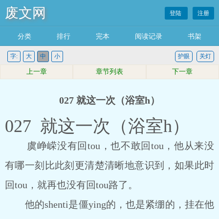
废文网
登陆
注册
分类
排行
完本
阅读记录
书架
字:
大
中
小
护眼
关灯
上一章
章节列表
下一章
027 就这一次（浴室h）
027 就这一次（浴室h）
虞峥嵘没有回tou，也不敢回tou，他从来没
有哪一刻比此刻更清楚清晰地意识到，如果此时
回tou，就再也没有回tou路了。
他的shenti是僵ying的，也是紧绷的，挂在他