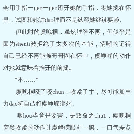
会用手指一gen一gen掰开她的手指，将她摁在怀
里，试图和她讲dao理而不是纵容她继续耍赖。
但此时的虞晚桐，虽然理智不再，但似乎是
因为shenti被拒绝了太多次的本能，清晰的记得
自己已经不再能被哥哥圈在怀中，虞峥嵘的动作
对她就意味着推开的前摇。
“不……”
虞晚桐咬了咬chun，收紧了手，尽可能加重
力dao将自己和虞峥嵘绑死。
咽hou毕竟是要害，是致命之chu1，虞晚桐
突然收紧的动作让虞峥嵘眼前一黑，一口气差点