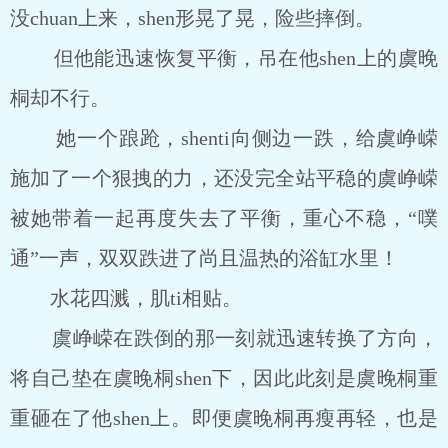
没chuan上来，shen形晃了晃，险些摔倒。
但他能迅速恢复平衡，吊在他shen上的虞晚
桐却不行。
她一个踉跄，shenti向侧边一跌，给虞峥嵘
施加了一个狠拽的力，还没完全站平稳的虞峥嵘
被她带着一起再度失去了平衡，重心不稳，“噗
通”一声，双双跌进了尚且温热的浴缸水里！
水花四溅，肌ti相贴。
虞峥嵘在跌倒的那一刻就迅速转换了方向，
将自己垫在虞晚桐shen下，因此此刻是虞晚桐重
重砸在了他shen上。即便虞晚桐再瘦再轻，也是